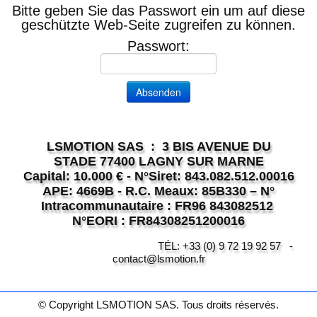
QUI SOMMES NOUS ?
Bitte geben Sie das Passwort ein um auf diese
geschützte Web-Seite zugreifen zu können.
NOS DIVISIONS
▼
Passwort:
E-COMMERCE
OUTILS
▼
NOS COORDONNÉES
▼
LSMOTION SAS : 3 BIS AVENUE DU
STADE 77400 LAGNY SUR MARNE
Capital: 10.000 € - N°Siret: 843.082.512.00016
APE: 4669B - R.C. Meaux: 85B330 – N°
Intracommunautaire : FR96 843082512
N°EORI : FR84308251200016
TÉL: +33 (0) 9 72 19 92 57 -
contact@lsmotion.fr
© Copyright LSMOTION SAS. Tous droits réservés.