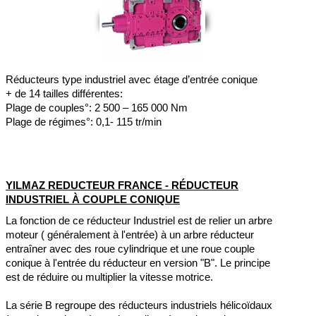
NOS DIVISIONS
▼
E-COMMERCE
Réducteurs type industriel avec étage d’entrée conique
OUTILS
▼
+ de 14 tailles différentes:
Plage de couples°: 2 500 – 165 000 Nm
NOS COORDONNÉES
▼
Plage de régimes°: 0,1- 115 tr/min
YILMAZ REDUCTEUR FRANCE - RÉDUCTEUR
INDUSTRIEL À COUPLE CONIQUE
La fonction de ce réducteur Industriel est de relier un arbre
moteur ( généralement à l'entrée) à un arbre réducteur
entraîner avec des roue cylindrique et une roue couple
conique à l'entrée du réducteur en version "B". Le principe
est de réduire ou multiplier la vitesse motrice.
La série B regroupe des réducteurs industriels hélicoïdaux