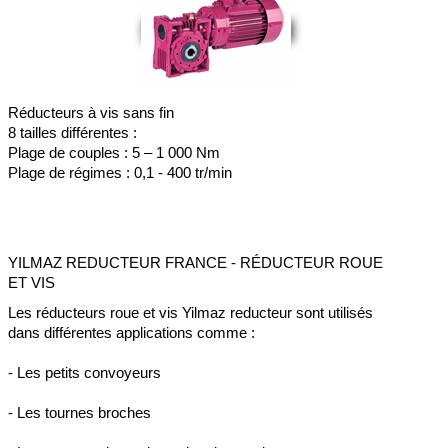
NOS DIVISIONS
▼
E-COMMERCE
Réducteurs à vis sans fin
OUTILS
▼
8 tailles différentes :
Plage de couples : 5 – 1 000 Nm
NOS COORDONNÉES
▼
Plage de régimes : 0,1 - 400 tr/min
YILMAZ REDUCTEUR FRANCE - RÉDUCTEUR ROUE
ET VIS
Les réducteurs roue et vis Yilmaz reducteur sont utilisés
dans différentes applications comme :
- Les petits convoyeurs
- Les tournes broches