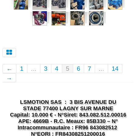
←
1
...
3
4
5
6
7
...
14
→
LSMOTION SAS : 3 BIS AVENUE DU
STADE 77400 LAGNY SUR MARNE
Capital: 10.000 € - N°Siret: 843.082.512.00016
APE: 4669B - R.C. Meaux: 85B330 – N°
Intracommunautaire : FR96 843082512
N°EORI : FR84308251200016