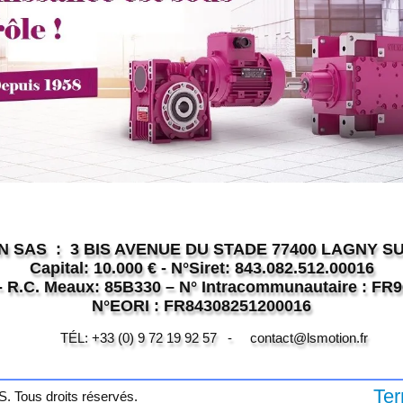
 SAS : 3 BIS AVENUE DU STADE 77400 LAGNY 
Capital: 10.000 € - N°Siret: 843.082.512.00016
- R.C. Meaux: 85B330 – N° Intracommunautaire : FR
N°EORI : FR84308251200016
) 9 72 19 92 57 - contact@lsmotion.fr
Te
 Tous droits réservés.