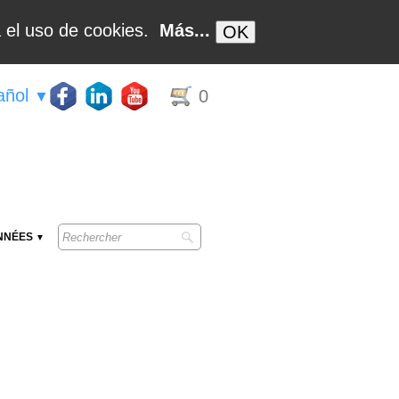
ta el uso de cookies.
Más...
OK
añol
0
▼
NNÉES
▼