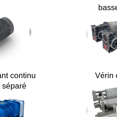
basse
ant continu
Vérin 
n séparé