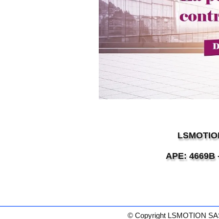
LSMOTION
APE: 4669B 
TÉL: +33 (0
© Copyright LSMOTION SAS.