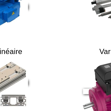
inéaire
Var